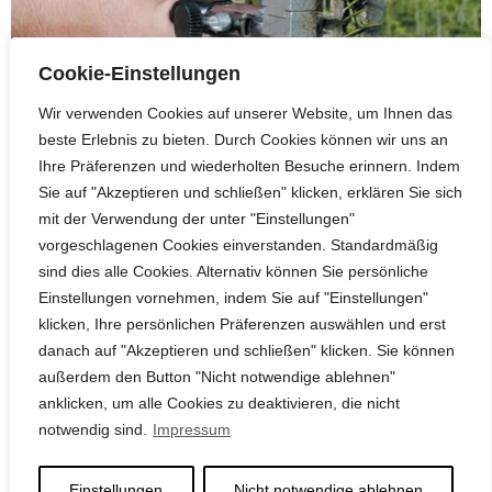
Cookie-Einstellungen
Wir verwenden Cookies auf unserer Website, um Ihnen das
beste Erlebnis zu bieten. Durch Cookies können wir uns an
Ihre Präferenzen und wiederholten Besuche erinnern. Indem
Formgebung im Weihnachtsbaumanbau:
Sie auf "Akzeptieren und schließen" klicken, erklären Sie sich
Warum Schnitt und Top‑Stoppen
mit der Verwendung der unter "Einstellungen"
entscheidend sind
vorgeschlagenen Cookies einverstanden. Standardmäßig
18. Mai 2026
sind dies alle Cookies. Alternativ können Sie persönliche
Die Qualität eines Weihnachtsbaums entsteht nicht erst zur
Einstellungen vornehmen, indem Sie auf "Einstellungen"
Ernte, sondern in den Jahren davor – durch konsequente
klicken, Ihre persönlichen Präferenzen auswählen und erst
Formpflege. Besonders im Anbau von Nordmanntannen
danach auf "Akzeptieren und schließen" klicken. Sie können
haben sich
außerdem den Button "Nicht notwendige ablehnen"
WEITERLESEN ᐅ
anklicken, um alle Cookies zu deaktivieren, die nicht
notwendig sind.
Impressum
Einstellungen
Nicht notwendige ablehnen