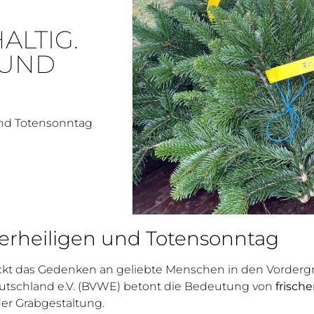
ALTIG.
 UND
und Totensonntag
lerheiligen und Totensonntag
ckt das Gedenken an geliebte Menschen in den Vorder
tschland e.V. (BVWE) betont die Bedeutung von
frisch
der Grabgestaltung.