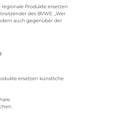
d regionale Produkte ersetzen
 Vorsitzender des BVWE. „Wer
sondern auch gegenüber der
g:
rodukte ersetzen künstliche
häre.
chen.