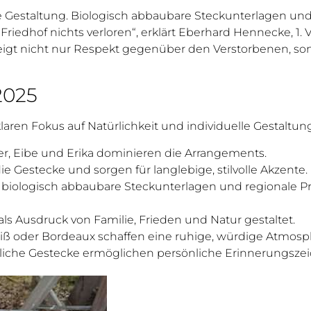
eie Gestaltung. Biologisch abbaubare Steckunterlagen un
riedhof nichts verloren“, erklärt Eberhard Hennecke, 1.
t, zeigt nicht nur Respekt gegenüber den Verstorbenen, 
2025
klaren Fokus auf Natürlichkeit und individuelle Gestaltun
er, Eibe und Erika dominieren die Arrangements.
e Gestecke und sorgen für langlebige, stilvolle Akzente.
 – biologisch abbaubare Steckunterlagen und regionale P
ls Ausdruck von Familie, Frieden und Natur gestaltet.
Weiß oder Bordeaux schaffen eine ruhige, würdige Atmosp
gliche Gestecke ermöglichen persönliche Erinnerungszei