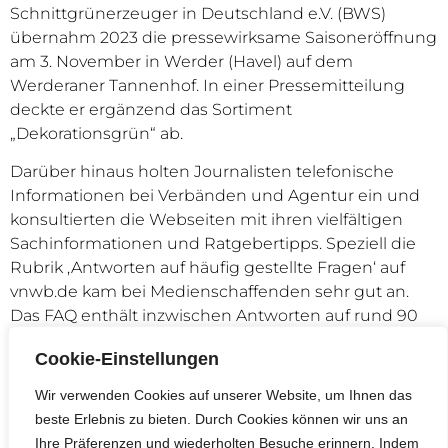
Schnittgrünerzeuger in Deutschland e.V. (BWS)
übernahm 2023 die pressewirksame Saisoneröffnung
am 3. November in Werder (Havel) auf dem
Werderaner Tannenhof. In einer Pressemitteilung
deckte er ergänzend das Sortiment
„Dekorationsgrün“ ab.
Darüber hinaus holten Journalisten telefonische
Informationen bei Verbänden und Agentur ein und
konsultierten die Webseiten mit ihren vielfältigen
Sachinformationen und Ratgebertipps. Speziell die
Rubrik ‚Antworten auf häufig gestellte Fragen‘ auf
vnwb.de kam bei Medienschaffenden sehr gut an.
Das FAQ enthält inzwischen Antworten auf rund 90
Fragen aus den Themenbereichen ‚Markt, Verkauf
Cookie-Einstellungen
und Trends‘, ‚Anbau und Pflege‘ sowie ‚Umwelt, Klima
und Gesundheit‘.
Wir verwenden Cookies auf unserer Website, um Ihnen das
beste Erlebnis zu bieten. Durch Cookies können wir uns an
„Wir fahren hier bewusst zweigleisig, liefern
Ihre Präferenzen und wiederholten Besuche erinnern. Indem